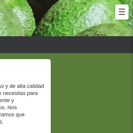
☰
o y de alta calidad
e necesitas para
ente y
os. Nos
eramos que
s.